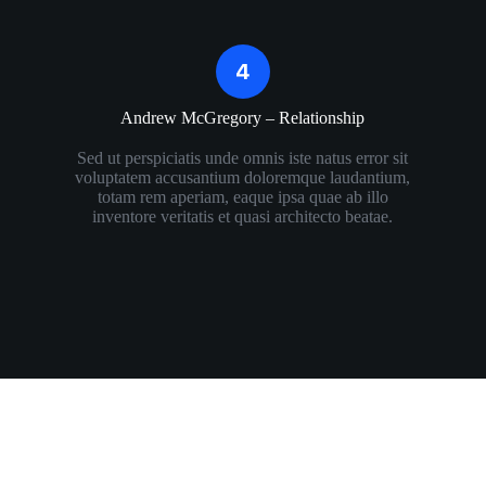
Andrew McGregory – Relationship​
Sed ut perspiciatis unde omnis iste natus error sit
voluptatem accusantium doloremque laudantium,
totam rem aperiam, eaque ipsa quae ab illo
inventore veritatis et quasi architecto beatae.