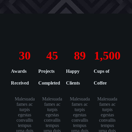
30
45
89
1,500
Awards
Projects
Happy
Cups of
Received
Completed
Clients
Coffee
Malesuada
Malesuada
Malesuada
Malesuada
fames ac
fames ac
fames ac
fames ac
turpis
turpis
turpis
turpis
egestas
egestas
egestas
egestas
convallis
convallis
convallis
convallis
tempus
tempus
tempus
tempus
urna duis
urna duis
urna duis
urna duis