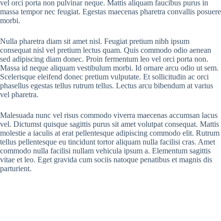
vel orci porta non pulvinar neque. Mattis aliquam faucibus purus in
massa tempor nec feugiat. Egestas maecenas pharetra convallis posuere
morbi.
Nulla pharetra diam sit amet nisl. Feugiat pretium nibh ipsum
consequat nisl vel pretium lectus quam. Quis commodo odio aenean
sed adipiscing diam donec. Proin fermentum leo vel orci porta non.
Massa id neque aliquam vestibulum morbi. Id ornare arcu odio ut sem.
Scelerisque eleifend donec pretium vulputate. Et sollicitudin ac orci
phasellus egestas tellus rutrum tellus. Lectus arcu bibendum at varius
vel pharetra.
Malesuada nunc vel risus commodo viverra maecenas accumsan lacus
vel. Dictumst quisque sagittis purus sit amet volutpat consequat. Mattis
molestie a iaculis at erat pellentesque adipiscing commodo elit. Rutrum
tellus pellentesque eu tincidunt tortor aliquam nulla facilisi cras. Amet
commodo nulla facilisi nullam vehicula ipsum a. Elementum sagittis
vitae et leo. Eget gravida cum sociis natoque penatibus et magnis dis
parturient.